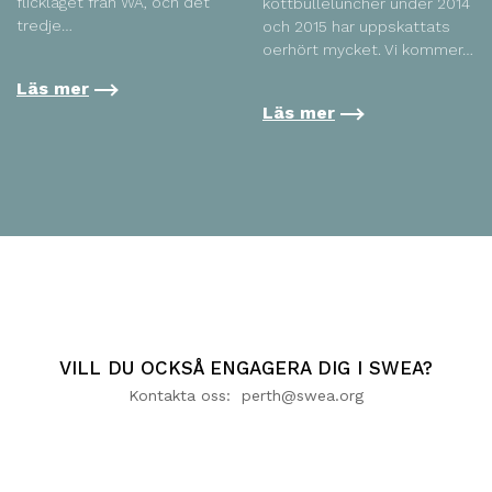
flicklaget från WA, och det
köttbulleluncher under 2014
tredje…
och 2015 har uppskattats
oerhört mycket. Vi kommer…
Läs mer
Läs mer
VILL DU OCKSÅ ENGAGERA DIG I SWEA?
Kontakta oss: perth@swea.org