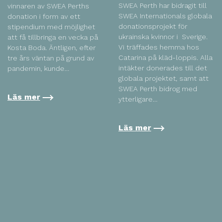
SWEA Perth har bidragit till
vinnaren av SWEA Perths
SWEA Internationals globala
donation i form av ett
donationsprojekt för
stipendium med möjlighet
ukrainska kvinnor i Sverige.
att få tillbringa en vecka på
Vi träffades hemma hos
Kosta Boda. Äntligen, efter
Catarina på kläd-loppis. Alla
tre års väntan på grund av
intäkter donerades till det
pandemin, kunde…
globala projektet, samt att
SWEA Perth bidrog med
Läs mer
ytterligare…
Läs mer