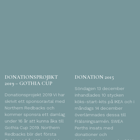
DONATIONSPROJEKT
DONATION 2015
2019 – GOTHIA CUP
Söndagen 13 december
Donationsprojekt 2019 Vi har
inhandlades 10 stycken
skrivit ett sponsoravtal med
köks-start-kits på IKEA och i
Northern Redbacks och
måndags 14 december
kommer sponsra ett damlag
överlämnades dessa till
under 16 år att kunna åka till
Frälsningsarmén. SWEA
Gothia Cup 2019. Northern
Perths insats med
Redbacks blir det första
donationer och